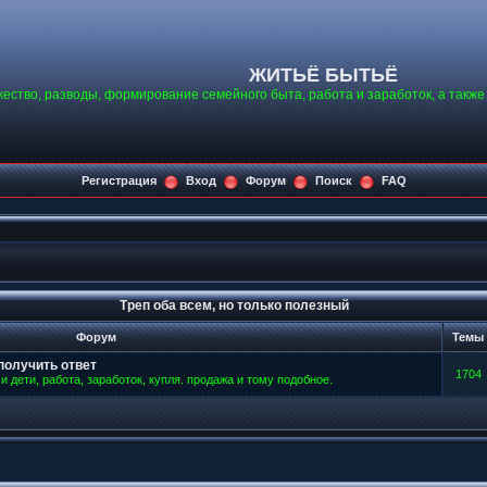
ЖИТЬЁ БЫТЬЁ
ество, разводы, формирование семейного быта, работа и заработок, а такж
Регистрация
Вход
Форум
Поиск
FAQ
Треп оба всем, но только полезный
Форум
Темы
получить ответ
1704
и дети, работа, заработок, купля. продажа и тому подобное.