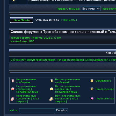
Показать темы за:
Поле сорт
Страница
15
из
69
[ Тем: 1703 ]
Список форумов
»
Треп оба всем, но только полезный
»
Темы
Текущее время: Чт авг 06, 2026 1:30 pm
Часовой пояс: UTC
Кто се
Сейчас этот форум просматривают: нет зарегистрированных пользователей и гост
Непрочитанные
Нет непрочитанных
Объявление
сообщения
сообщений
Непрочитанные
Нет непрочитанных
сообщения [
сообщений [
Прилепленная
Популярная тема ]
Популярная тема ]
Непрочитанные
Нет непрочитанных
сообщения [ Тема
сообщений [ Тема
Перенесённая
закрыта ]
закрыта ]
Найти: