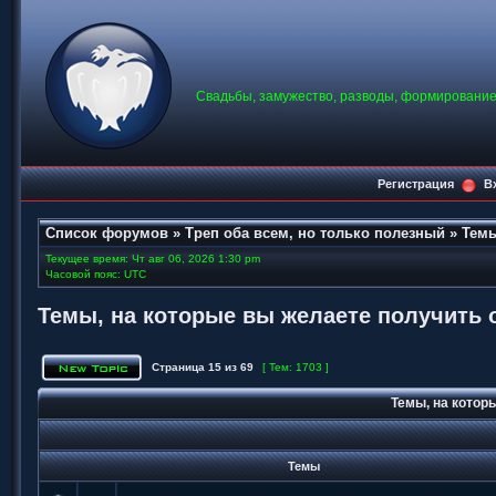
Свадьбы, замужество, разводы, формирование 
Регистрация
В
Список форумов
»
Треп оба всем, но только полезный
»
Темы
Текущее время: Чт авг 06, 2026 1:30 pm
Часовой пояс: UTC
Темы, на которые вы желаете получить 
Страница
15
из
69
[ Тем: 1703 ]
Темы, на котор
Темы